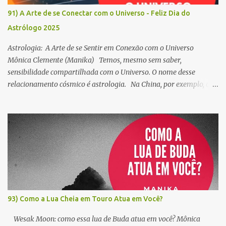
91) A Arte de se Conectar com o Universo - Feliz Dia do
Astrólogo 2025
Astrologia: A Arte de se Sentir em Conexão com o Universo
Mônica Clemente (Manika) Temos, mesmo sem saber,
sensibilidade compartilhada com o Universo. O nome desse
relacionamento cósmico é astrologia. Na China, por exemplo, a
astrologia é usada para calcular o dia, a hora e o local de uma
morte, permitindo encontrar a pessoa em sua próxima vida. É
dessa forma que o Tibete tem identificado o Dalai Lama por
séculos. Os Reis Magos, com outros cálculos, encontraram Jesus.
Para Jung, a astrologia é a arte de ler o inconsciente projetado nas
estrelas. Na Mitologia, ela nos guia em segurança para dentro e
para fora do labirinto do Minotauro, como fez Ariadne. Para
Osho, astrologia é espiritualidade, pois somos um com o Universo.
Para os alquimistas, as estrelas também nos habitam. Somos um
93) Como a Lua Cheia em Touro Atua em Você?
Céu. Para mim, a astrologia é a revelação da empatia cósmica: as
conexões sutis que entrelaçam todos os seres em múltiplas rela...
Wesak Moon: como essa lua de Buda atua em você? Mônica