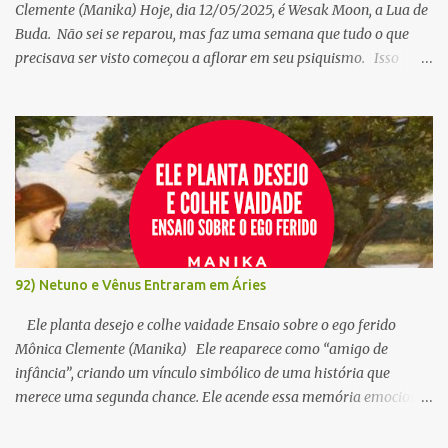
Clemente (Manika) Hoje, dia 12/05/2025, é Wesak Moon, a Lua de
Buda. Não sei se reparou, mas faz uma semana que tudo o que
precisava ser visto começou a aflorar em seu psiquismo. Isso
porque, quando o Sol em Touro ilumina a Lua em Escorpião, seu
signo oposto, temos a Wesak Moon, ou a Lua de Buda, envolta no
entrelaçamento de tradições espirituais, movimentos astrais e
sabedorias profundas. Neste dia, que varia a cada ano de acordo
com o calendário lunar - e conforme a tradição budista -, celebra-
se a iluminação de Buda, também associada ao seu nascimento e à
sua morte. Essa tríplice celebração do chamado “ciclo búdico” foi
oficialmente reconhecida pela ONU em 1999, sendo desde então
considerada feriado oficial em alguns países, sempre no mês de
92) Netuno e Vênus Entraram em Áries
maio, mesmo quando a Lua cheia ocorre no final de abril, o que
pode resultar em uma segunda Lua cheia em maio. Mas há uma
Ele planta desejo e colhe vaidade Ensaio sobre o ego ferido
forma sensível de saber ...
Mônica Clemente (Manika) Ele reaparece como “amigo de
infância”, criando um vínculo simbólico de uma história que
merece uma segunda chance. Ele acende essa memória emocional
para criar uma abertura, como quem planta nostalgia e colhe
confiança. Depois vem o flerte disfarçado. Envia mensagens, fotos