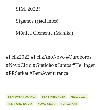
SIM, 2022!
Sigamos (r)adiantes!
Mônica Clemente (Manika)
#Feliz2022 #FelizAnoNovo #Ouroboros
#NovoCiclo #Gratidão #Juntos #Hellinger
#PRSarkar #BemAventurança
BEM-AVENTURANÇA
BERT HELLINGER
FELIZ 2022
FELIZ ANO NOVO
NOVO CICLO
P.R.SARKAR