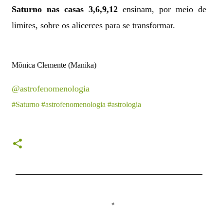
Saturno nas casas 3,6,9,12
ensinam, por meio de
limites, sobre os alicerces para se transformar
.
Mônica Clemente (Manika)
@astrofenomenologia
#Saturno
#astrofenomenologia
#astrologia
C
o
m