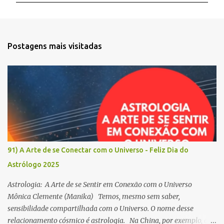
e
n
t
Postagens mais visitadas
á
r
i
o
s
91) A Arte de se Conectar com o Universo - Feliz Dia do
Astrólogo 2025
Astrologia: A Arte de se Sentir em Conexão com o Universo
Mônica Clemente (Manika) Temos, mesmo sem saber,
sensibilidade compartilhada com o Universo. O nome desse
relacionamento cósmico é astrologia. Na China, por exemplo, a