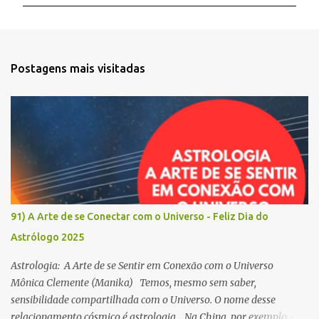
m
e
n
t
Postagens mais visitadas
á
r
i
o
s
91) A Arte de se Conectar com o Universo - Feliz Dia do
Astrólogo 2025
Astrologia: A Arte de se Sentir em Conexão com o Universo
Mônica Clemente (Manika) Temos, mesmo sem saber,
sensibilidade compartilhada com o Universo. O nome desse
relacionamento cósmico é astrologia. Na China, por exemplo, a