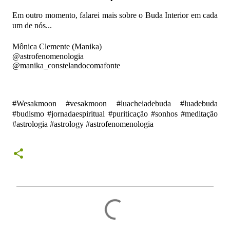
Em outro momento, falarei mais sobre o Buda Interior em cada
um de nós...
Mônica Clemente (Manika)
@astrofenomenologia
@manika_constelandocomafonte
#Wesakmoon #vesakmoon #luacheiadebuda #luadebuda
#budismo #jornadaespiritual #puriticação #sonhos #meditação
#astrologia #astrology #astrofenomenologia
C
o