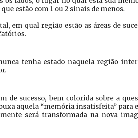
 os lados, o lugar no qual está sua memó
 que estão com 1 ou 2 sinais de menos.
al, em qual região estão as áreas de suc
fatórios.
nunca tenha estado naquela região interi
r.
m de sucesso, bem colorida sobre a ques
puxa aquela “memória insatisfeita” para 
tamente será transformada na nova ima