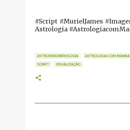
#Script #MurielJames #Imag
Astrologia #AstrologiacomMa
ASTROFENOMENOLOGIA
ASTROLOGIA COM MANIKA
SCRIPT
VISUALIZAÇÃO
C
o
m