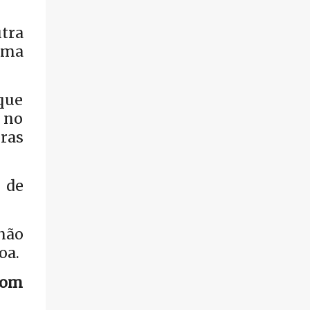
tra
ima
que
 no
ras
 de
não
oa.
com