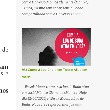
com o Universo Mônica Clemente (Manika)
Temos, mesmo sem saber, sensibilidade
compartilhada com o Universo. O nome
desse relacionamento cósmico é astrologia.
Na China, por exemplo, a astrologia é usada
para calcular o dia, a hora e o local de uma
morte, permitindo encontrar a pessoa em
sua próxima vida. É dessa forma que o
 de
Tibete tem identificado o Dalai Lama por
séculos. Os Reis Magos, com outros
cálculos, encontraram Jesus. Para Jung, a
jam
astrologia é a arte de ler o inconsciente
93) Como a Lua Cheia em Touro Atua em
s e
projetado nas estrelas. Na Mitologia, ela
Você?
nos guia em segurança para dentro e para
fora do labirinto do Minotauro, como fez
Wesak Moon: como essa lua de Buda atua
mos
Ariadne. Para Osho, astrologia é
em você? Mônica Clemente (Manika) Hoje,
espiritualidade, pois somos um com o
dia 12/05/2025, é Wesak Moon, a Lua de
Universo. Para os alquimistas, as estrelas
Buda. Não sei se reparou, mas faz uma
também nos habitam. Somos um Céu. Para