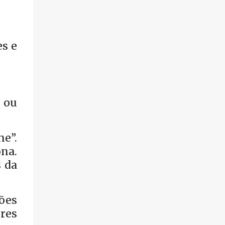
es e
 ou
me”.
ona.
s da
ções
res