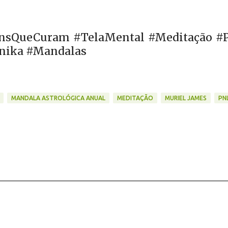
ensQueCuram #TelaMental #Meditação #
nika #Mandalas
MANDALA ASTROLÓGICA ANUAL
MEDITAÇÃO
MURIEL JAMES
PN