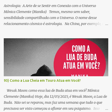
Astrologia: A Arte de se Sentir em Conexão com o Universo
Mônica Clemente (Manika) Temos, mesmo sem saber,
sensibilidade compartilhada com o Universo. O nome desse
relacionamento cósmico é astrologia. Na China, por exemplo, a
astrologia é usada para calcular o dia, a hora e o local de uma
morte, permitindo encontrar a pessoa em sua próxima vida. É
dessa forma que o Tibete tem identificado o Dalai Lama por
séculos. Os Reis Magos, com outros cálculos, encontraram Jesus.
Para Jung, a astrologia é a arte de ler o inconsciente projetado nas
estrelas. Na Mitologia, ela nos guia em segurança para dentro e
para fora do labirinto do Minotauro, como fez Ariadne. Para
Osho, astrologia é espiritualidade, pois somos um com o Universo.
Para os alquimistas, as estrelas também nos habitam. Somos um
93) Como a Lua Cheia em Touro Atua em Você?
Céu. Para mim, a astrologia é a revelação da empatia cósmica: as
conexões sutis que entrelaçam todos os seres em múltiplas rela...
Wesak Moon: como essa lua de Buda atua em você? Mônica
Clemente (Manika) Hoje, dia 12/05/2025, é Wesak Moon, a Lua de
Buda. Não sei se reparou, mas faz uma semana que tudo o que
precisava ser visto começou a aflorar em seu psiquismo. Isso