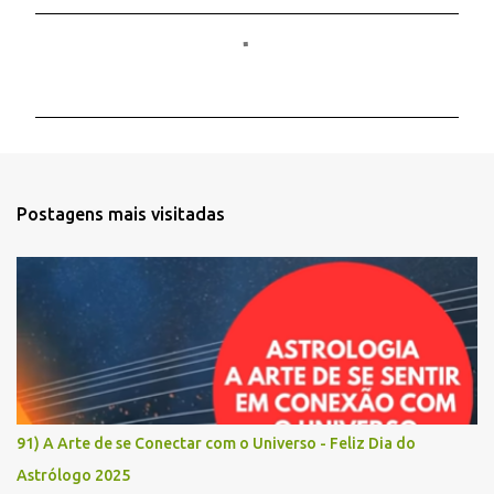
C
o
m
e
n
t
Postagens mais visitadas
á
r
i
o
s
91) A Arte de se Conectar com o Universo - Feliz Dia do
Astrólogo 2025