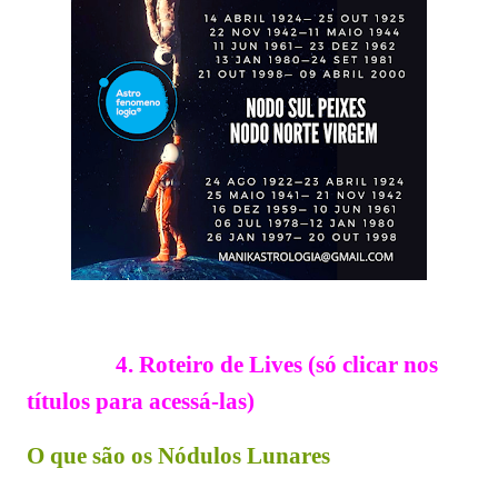
4. Roteiro de Lives (só clicar nos
títulos para acessá-las)
O que são os Nódulos Lunares