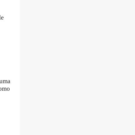
de
 uma
como