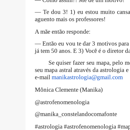
— Como assim?! Me dê um motivo!
— Te dou 3! 1) eu estou muito cansa
aguento mais os professores!
A mãe então responde:
— Então eu vou te dar 3 motivos para 
já tem 50 anos. E 3) Você é o diretor da
Se quiser fazer seu mapa, pe
seu mapa astral através da astrologia 
e-mail
manikastrologia@gmail.com
Mônica Clemente (Manika)
@astrofenomenologia
@manika_constelandocomafonte
#astrologia #astrofenomenologia #map