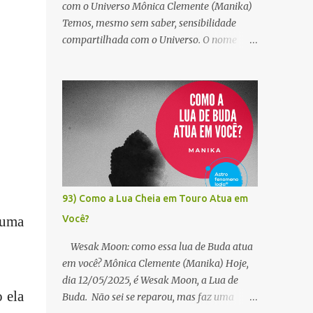
com o Universo Mônica Clemente (Manika)
Temos, mesmo sem saber, sensibilidade
compartilhada com o Universo. O nome
desse relacionamento cósmico é astrologia.
Na China, por exemplo, a astrologia é usada
para calcular o dia, a hora e o local de uma
morte, permitindo encontrar a pessoa em
sua próxima vida. É dessa forma que o
Tibete tem identificado o Dalai Lama por
séculos. Os Reis Magos, com outros
cálculos, encontraram Jesus. Para Jung, a
astrologia é a arte de ler o inconsciente
93) Como a Lua Cheia em Touro Atua em
projetado nas estrelas. Na Mitologia, ela
 uma
Você?
nos guia em segurança para dentro e para
fora do labirinto do Minotauro, como fez
Wesak Moon: como essa lua de Buda atua
Ariadne. Para Osho, astrologia é
em você? Mônica Clemente (Manika) Hoje,
espiritualidade, pois somos um com o
dia 12/05/2025, é Wesak Moon, a Lua de
Universo. Para os alquimistas, as estrelas
 ela
Buda. Não sei se reparou, mas faz uma
também nos habitam. Somos um Céu. Para