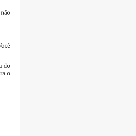
 não
Você
a do
ra o